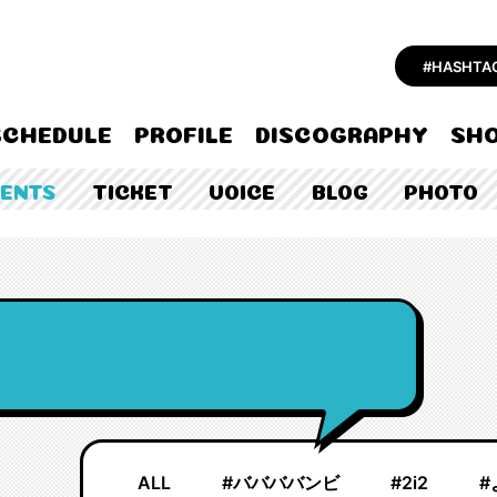
#HASHT
SCHEDULE
PROFILE
DISCOGRAPHY
SHO
TENTS
TICKET
VOICE
BLOG
PHOTO
ALL
#ババババンビ
#2i2
#