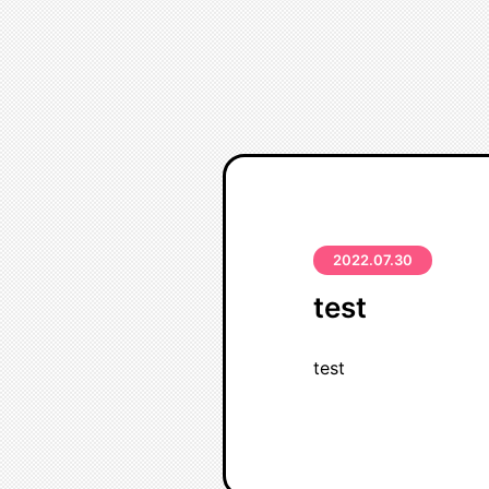
2022.07.30
test
test