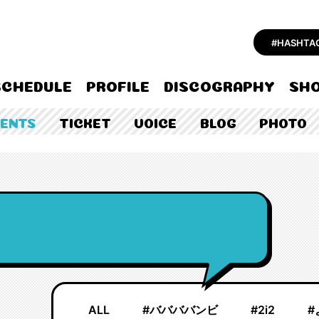
#HASHT
SCHEDULE
PROFILE
DISCOGRAPHY
SHO
TENTS
TICKET
VOICE
BLOG
PHOTO
ALL
#ババババンビ
#2i2
#